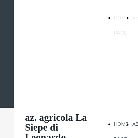
az. agricola La
HOME
A
Siepe di
Leonardo
PAGE
Magatti
az. agricola La
HOME
A
Siepe di
Leonardo