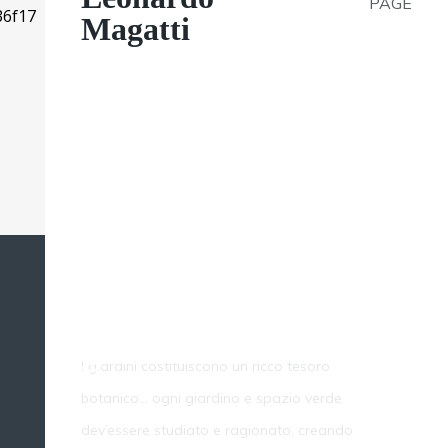
PAGE
Magatti
Realizzazione
giardini
I giardini costituiscono un ricco tesoro
botanico... ogni giardino e spazio verde
dev’essere studiato e ragionato, creando