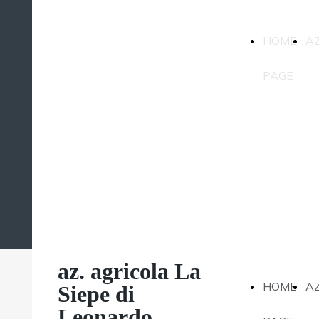
az. agricola La
HOME
A
Siepe di
Leonardo
PAGE
Magatti
az. agricola La
HOME
A
Siepe di
Leonardo