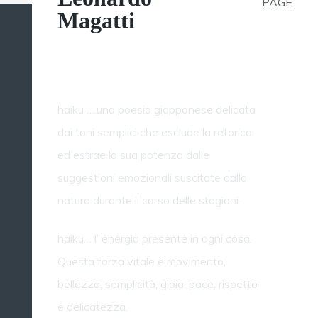
PAGE
Magatti
Cernobbio 2013 -
Haiku garden
haiku ….una poesia giapponese delicata
dai toni semplici che esclude la retorica
ed estrae la sua potenza dalle
suggestioni emozionali suscitate dalla
natura durante il corso delle stagioni.
haiku… l’ energia presente in ogni cosa.
Questa forza vitale è movimento,
bellezza, semplicità, gioia, pace, rispetto
e delicatezza.