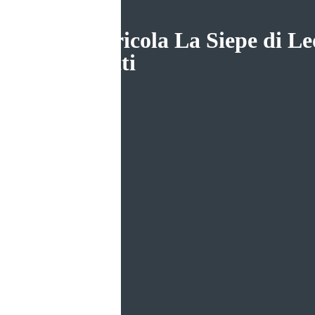
az. agricola La Siepe di L
Magatti