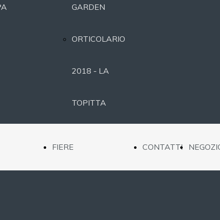
PA
GARDEN
ORTICOLARIO
2018 - LA
TOPITTA
ORTICOLARIO
FIERE
CONTATTI
NEGOZI
2017 -
NTAZIONE
ORTICOLARIO
MOONLIGHT
TTAZIONE
2019 - BEE