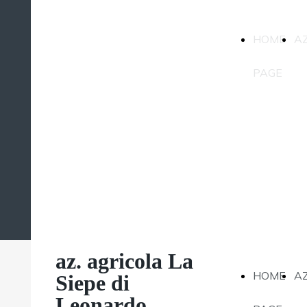
az. agricola La
HOME
A
Siepe di
Leonardo
PAGE
Magatti
az. agricola La
HOME
A
Siepe di
Leonardo