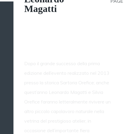
PAGE
Magatti
Cernobbio 2014 - Il
piacere del giardino
Dopo il grande successo della prima
edizione dell’evento realizzato nel 2013
presso la storica Sartoria Orefice; anche
quest’anno Leonardo Magatti e Silvia
Orefice faranno letteralmente rivivere un
altro piccolo capolavoro naturale nella
vetrina del prestigioso atelier, in
occasione dell’importante fiera