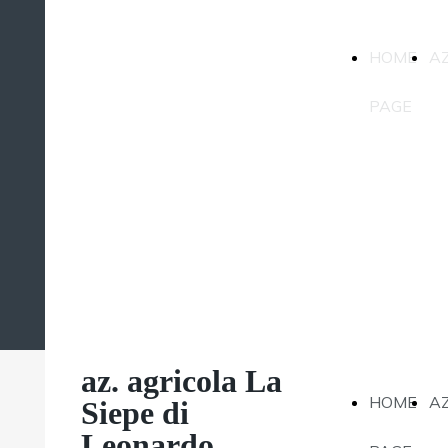
az. agricola La
HOME
A
Siepe di
Leonardo
PAGE
Magatti
az. agricola La
HOME
A
Siepe di
Leonardo