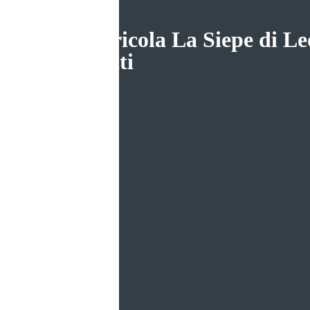
az. agricola La Siepe di L
Magatti