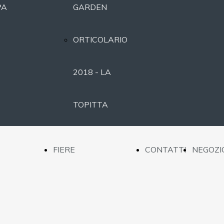
PA
GARDEN
ORTICOLARIO
2018 - LA
TOPITTA
ORTICOLARIO
FIERE
CONTATTI
NEGOZI
2017 -
NTAZIONE
ORTICOLARIO
MOONLIGHT
TTAZIONE
2019 - BEE