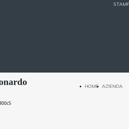
STAM
eonardo
HOME
AZIENDA
PAGE
PRESE
PROGE