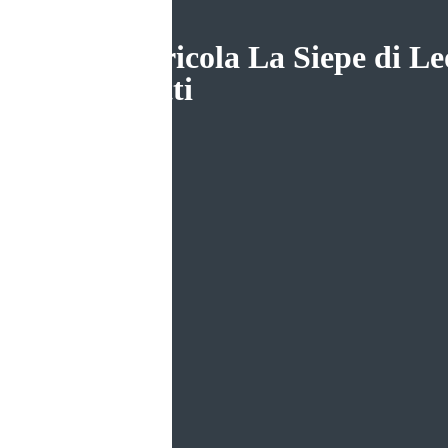
az. agricola La Siepe di L
Magatti