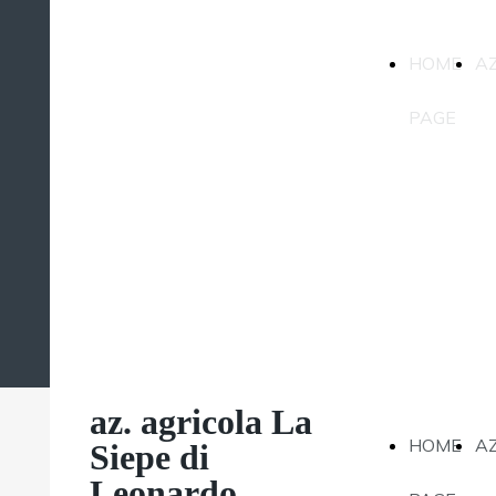
az. agricola La
HOME
A
Siepe di
Leonardo
PAGE
Magatti
az. agricola La
HOME
A
Siepe di
Leonardo