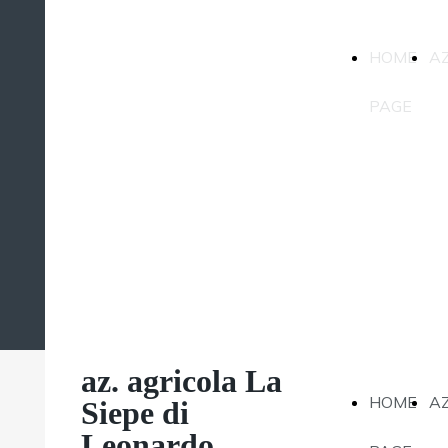
az. agricola La
HOME
A
Siepe di
Leonardo
PAGE
Magatti
az. agricola La
HOME
A
Siepe di
Leonardo