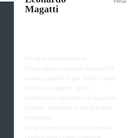
PAGE
Magatti
Flora Lugano 2013 -
Jardin traditionnel
Per la prima edizione di
FloraLugano, Leonardo Magatti ha
voluto presentare per Jardin Suisse
Ticino un progetto “Jardin
traditionnel” ispirandosi al giardino
formale, chiamato anche giardino
all'italiana.
Un giardino che s’ispira al periodo
classico tardo-rinascimentale