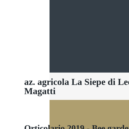
az. agricola La Siepe di L
Magatti
Orticolario 2019 - Bee gard