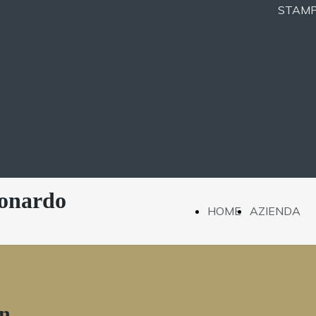
STAM
eonardo
HOME
AZIENDA
PAGE
PRESE
PROGE
en