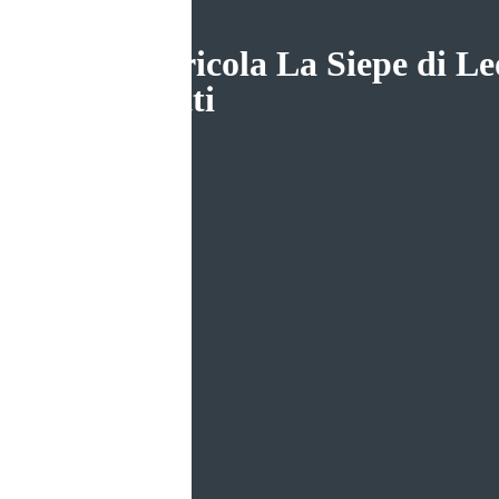
az. agricola La Siepe di L
Magatti