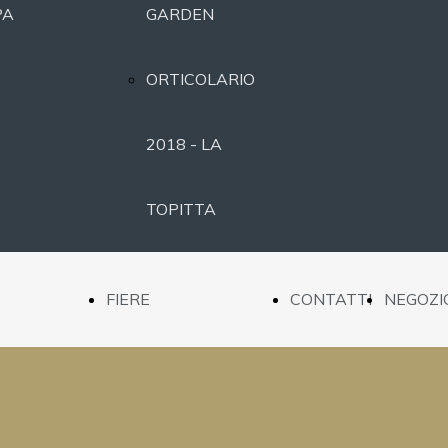
PA
GARDEN
ORTICOLARIO
2018 - LA
TOPITTA
ORTICOLARIO
FIERE
CONTATTI
NEGOZI
2017 -
NTAZIONE
ORTICOLARIO
MOONLIGHT
TTAZIONE
2019 - BEE